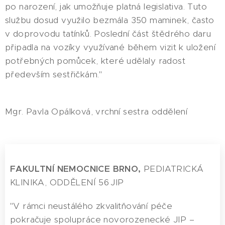
po narození, jak umožňuje platná legislativa. Tuto
službu dosud využilo bezmála 350 maminek, často
v doprovodu tatínků. Poslední část štědrého daru
připadla na vozíky využívané během vizit k uložení
potřebných pomůcek, které udělaly radost
především sestřičkám."
Mgr. Pavla Opálková, vrchní sestra oddělení
FAKULTNÍ NEMOCNICE BRNO,
PEDIATRICKÁ
KLINIKA, ODDĚLENÍ 56 JIP
"V rámci neustálého zkvalitňování péče
pokračuje spolupráce novorozenecké JIP –