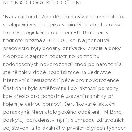
NEONATOLOGICKÉ ODDĚLENÍ
"Nadační fond FAnn dětem navázal na mnohaletou
spolupráci a stejně jako v minulých letech poskytl
Neonatologickému oddělení FN Brno dar v
hodnotě bezmála 100 000 Kč. Na jednotlivá
pracoviště byly dodány ohřívačky prádla a deky
Neobed k zajištění teplotního komfortu
nedonošených novorozenců hned po narození a
stejně tak v době hospitalizace na Jednotce
intenzivní a resuscitační péče pro novorozence.
Část daru byla směřována i do laktační poradny,
kde křeslo pro pohodlné usazení maminky při
kojení je velkou pomocí. Certifikované laktační
poradkyně Neonatologického oddělení FN Brno
poskytují poradenství nyní i s úhradou zdravotních
pojišťoven, a to dvakrát v prvních čtyřech týdnech