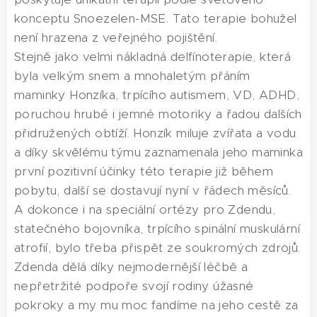
konceptu Snoezelen-MSE. Tato terapie bohužel
není hrazena z veřejného pojištění.
Stejně jako velmi nákladná delfínoterapie, která
byla velkým snem a mnohaletým přáním
maminky Honzíka, trpícího autismem, VD, ADHD,
poruchou hrubé i jemné motoriky a řadou dalších
přidružených obtíží. Honzík miluje zvířata a vodu
a díky skvělému týmu zaznamenala jeho maminka
první pozitivní účinky této terapie již během
pobytu, další se dostavují nyní v řádech měsíců.
A dokonce i na speciální ortézy pro Zdendu,
statečného bojovníka, trpícího spinální muskulární
atrofií, bylo třeba přispět ze soukromých zdrojů.
Zdenda dělá díky nejmodernější léčbě a
nepřetržité podpoře svojí rodiny úžasné
pokroky a my mu moc fandíme na jeho cestě za