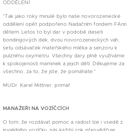
ODDĚLENÍ
"Tak jako roky minulé bylo naše novorozenecké
oddělení opět podpořeno Nadačním fondem FAnn
dětem. Letos to byl dar v podobě deseti
bondingových dek, dvou novorozeneckých vah,
setu odsávaček mateřského mléka a senzoru k
pulznímu oxymetru. Všechny dary plně využíváme
k spokojenosti maminek a jejich dětí. Děkujeme za
všechno, za to, že jste, že pomáháte."
MUDr. Karel Mittner, primář
MANAŽEŘI NA VOZÍČCÍCH
O tom, že rozdávat pomoc a radost lze i vsedě z
invalidního vozíčku, nás každý rok přesvědčuje