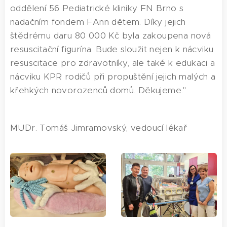
oddělení 56 Pediatrické kliniky FN Brno s
nadačním fondem FAnn dětem. Díky jejich
štědrému daru 80 000 Kč byla zakoupena nová
resuscitační figurína. Bude sloužit nejen k nácviku
resuscitace pro zdravotníky, ale také k edukaci a
nácviku KPR rodičů při propuštění jejich malých a
křehkých novorozenců domů. Děkujeme."
MUDr. Tomáš Jimramovský, vedoucí lékař